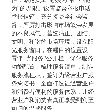
为”的界限。设置监督举报电话、
举报信箱，充分接受全社会监
督，严厉打击影响市场繁荣发展
的不良风气，营造清正、团结、
文明、和谐的市场环境；设立阳
光服务窗口，在醒目的位置设
置“阳光服务”公开栏，优化服务
功能配置，梳理服务清单，制定
服务流程表，签订为经营业户服
务承诺书，全面打造让经营业户
和消费者便利的服务体系，让经
营业户和消费者真正享受到宾至
如归的温馨服务。