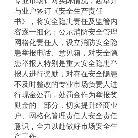
专业市场针对实际情况，起草并
与业户签订《安全生产责任
书》，将安全隐患责任及监管内
容逐一细化；公示消防安全管理
网格化责任人，设立消防安全隐
患举报电话、意见箱，对安全隐
患举报人特别是重大安全隐患举
报人进行奖励，对存在安全隐患
不及时整改的专业市场负责人进
行现金处罚，处罚金作为举报奖
励金的一部分，切实提升经商业
户、网格化管理责任人安全责任
意识，全力以赴做好市场安全生
产工作。