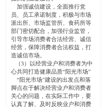
加强诚信建设，全面推行党
员、员工承诺制度，积极与市场
派出所、市场监管所、食药所等
部门密切配合，加强行业监管，
引导市场消费者合法经营、诚信
经营，保障消费者合法权益，打
造诚信市场。
（3）以经营业户和消费者为中
心共同打造健康品质“阳光市场”
“阳光市场”建设的出发点和落
脚点在于解决经营业户和消费者
关心的问题，在实际工作中，要
认真了解、及时反映业户和消费