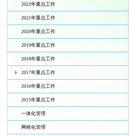
2022年重点工作
2021年重点工作
2020年重点工作
2019年重点工作
2018年重点工作
2017年重点工作
2016年重点工作
2015年重点工作
一体化管理
网格化管理