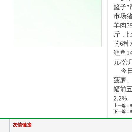
篮子”
市场猪
羊肉5
斤，比
的6种
鲤鱼1
元/公
今日
菠萝、
幅前五
2.2%
上一篇：
下一篇：
友情链接